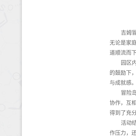
吉姆
无论是家
道顺流而
园区
的鼓励下
与成就感
冒险
协作，互
得到了充
活动
作压力，