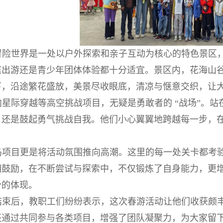
冒险世界是一处以户外探索和亲子互动为核心的特色景区
庭出游还是青少年团体体验都十分适宜。景区内，花海山
下，沿途繁花盛放，美景尽收眼底，清凉与惬意交织，让
内星际穿越等高空挑战项目，无疑是勇敢者的 “战场”。
，还是鼓起勇气挑战自我。他们小心翼翼地跨越每一步，
。
岛项目更是将活动氛围推向高潮。这里的每一处关卡都考
相鼓励，在不断尝试与探索中，不仅锻炼了自身能力，更
分的体现。
结束后，教职工们纷纷表示，这次春游活动让他们收获颇
还通过共同参与各类项目，增强了团队凝聚力，为大家留