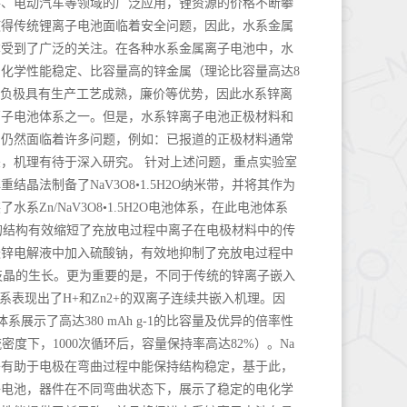
件、电动汽车等领域的广泛应用，锂资源的价格不断攀
使得传统锂离子电池面临着安全问题，因此，水系金属
本受到了广泛的关注。在各种水系金属离子电池中，水
化学性能稳定、比容量高的锌金属（理论比容量高达8
同时，锌负极具有生产工艺成熟，廉价等优势，因此水系锌离
离子电池体系之一。但是，水系锌离子电池正极材料和
，仍然面临着许多问题，例如：已报道的正极材料通常
，机理有待于深入研究。 针对上述问题，重点实验室
晶法制备了NaV3O8•1.5H2O纳米带，并将其作为
系Zn/NaV3O8•1.5H2O电池体系，在此电池体系
带独特的结构有效缩短了充放电过程中离子在电极材料中的传
酸锌电解液中加入硫酸钠，有效地抑制了充放电过程中
负极锌枝晶的生长。更为重要的是，不同于传统的锌离子嵌入
O电池体系表现出了H+和Zn2+的双离子连续共嵌入机理。因
电池体系展示了高达380 mAh g-1的比容量及优异的倍率性
流密度下，1000次循环后，容量保持率高达82%）。Na
长径比将有助于电极在弯曲过程中能保持结构稳定，基于此，
子电池，器件在不同弯曲状态下，展示了稳定的电化学