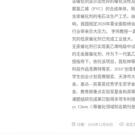
该催化剂显示出优异的催化活性及
聚氯乙烯（PVC）的合成单体，
含汞催化剂的电石法生产工艺。
响，我国规定2020年需全面取缔
行业带来巨大压力。 李伟教授一
究的低汞催化剂已完成工业放大
无汞催化剂已实现氯乙烯吨级中
的无金属催化剂，作为下一代氯
授指导下，依托该项目，晁松林等
科技作品竞赛特等奖、2016“创
学生创业计划竞赛银奖、天津市
金，泰达—凯莱英优秀学生奖学
金、教育部重点实验室基金和高等
课题组研究成果已取得多项专利授权，并在J. 
ys. Chem. C等催化领域知名期刊
日期：2016年12月09日
浏览