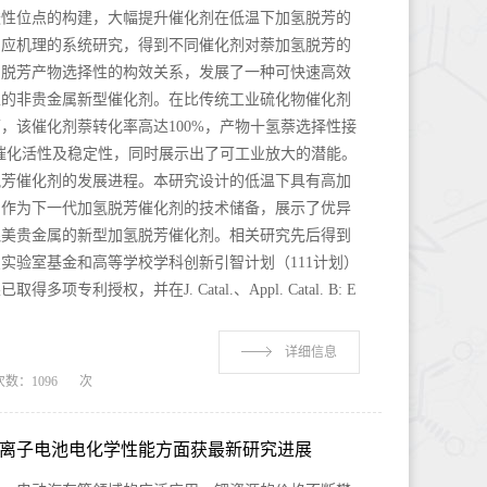
酸性位点的构建，大幅提升催化剂在低温下加氢脱芳的
反应机理的系统研究，得到不同催化剂对萘加氢脱芳的
和脱芳产物选择性的构效关系，发展了一种可快速高效
性的非贵金属新型催化剂。在比传统工业硫化物催化剂
，该催化剂萘转化率高达100%，产物十氢萘选择性接
的催化活性及稳定性，同时展示出了可工业放大的潜能。
脱芳催化剂的发展进程。本研究设计的低温下具有高加
，作为下一代加氢脱芳催化剂的技术储备，展示了优异
媲美贵金属的新型加氢脱芳催化剂。相关研究先后得到
实验室基金和高等学校学科创新引智计划（111计划）
利授权，并在J. Catal.、Appl. Catal. B: E
详细信息
次数：
1096
次
离子电池电化学性能方面获最新研究进展