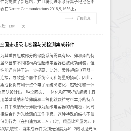
的性能提供了新思路，并且将促进水系锌离子电池在柔
e Communications 2018,9,1656上。
详细信息
次数：
1304
次
全固态超级电容器与光检测集成器件
作为其重要组成部分的储能系统需具有轻、薄和柔的特
。虽然目前不同结构柔性超级电容器已被成功组装，但
折性能还有待于进一步提高，此外，柔性超级电容器一
相连接，导致整个器件系统空间和能量的损耗，因此，
的集成化将有利于整个电子系统简洁化、超轻化和一体
究团队设计出一种全固态、一体化和可弯折的超级电容
利用单壁碳纳米管薄膜和二氧化钛颗粒材料本身的特点
构，其中碳纳米管薄膜作为超级电容器的两电极，同时
粒相结合作为光检测的工作电极。这种特殊的结构不仅
行为（在扫速为20 mV s-1时，质量比容量为28 F
高的灵敏性，当集成器件受到光强度为40 -2的可见光照