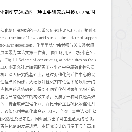
研究领域的一项重要研究成果被J. Catal.期
剂研究领域的一项重要研究成果被J. Catal.期刊接
ction of Lewis acid sites on the surface of support
s by atomic-layer deposition，化学学院李伟老师与关庆鑫老师
国霞为本论文第一作者。 图1.1利用ALD技术在Ni2
cheme of constructing of acidic sites on the s
lyst using ALD. 本研究针对加氢脱芳工业生产中金属硫化物和贵
应机理深入研究的基础上，通过对催化剂活性中心的设
酸性位点的构建，大幅提升催化剂在低温下加氢脱芳的
反应机理的系统研究，得到不同催化剂对萘加氢脱芳的
和脱芳产物选择性的构效关系，发展了一种可快速高效
性的非贵金属新型催化剂。在比传统工业硫化物催化剂
，该催化剂萘转化率高达100%，产物十氢萘选择性接
的催化活性及稳定性，同时展示出了可工业放大的潜能。
脱芳催化剂的发展进程。本研究设计的低温下具有高加