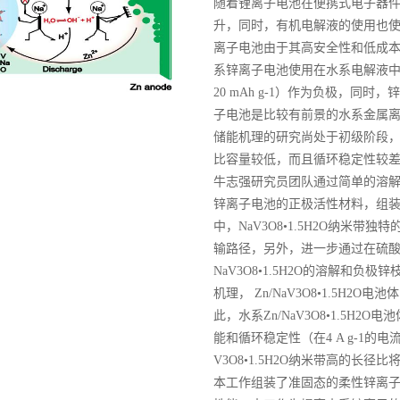
随着锂离子电池在便携式电子器
升，同时，有机电解液的使用也
离子电池由于其高安全性和低成
系锌离子电池使用在水系电解液中
20 mAh g-1）作为负极，
子电池是比较有前景的水系金属
储能机理的研究尚处于初级阶段
比容量较低，而且循环稳定性较差
牛志强研究员团队通过简单的溶解重结
锌离子电池的正极活性材料，组装了水
中，NaV3O8•1.5H2O纳米
输路径，另外，进一步通过在硫
NaV3O8•1.5H2O的溶解和
机理， Zn/NaV3O8•1.5H2
此，水系Zn/NaV3O8•1.5H2O
能和循环稳定性（在4 A g-1的电
V3O8•1.5H2O纳米带高的
本工作组装了准固态的柔性锌离