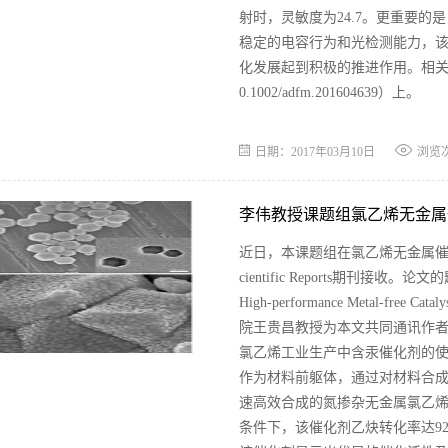
射时，灵敏度为24.7。更重要的
稳定的电容行为和光检测能力，
化发展起到积极的推进作用。相关论文在线发表在
0.1002/adfm.201604639）上。
日期：2017年03月10日
浏览
李伟教授课题组氯乙烯无金属
​近日，本课题组在氯乙烯无金属催
cientific Reports期刊接收。论文的题目是
High-performance Metal-free Ca
院王贵昌教授为本文共同通讯作者
氯乙烯工业生产中含汞催化剂的使
作为材料前躯体，通过对材料合
速高效合成的氮掺杂无金属氯乙
条件下，该催化剂乙炔转化率达92