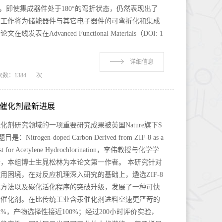
是，即使集成器件处于180°的弯折状态，仍然表现出了
该工作将为储能器件与其它电子器件的可弯折化和集成
Advanced Functional Materials（DOI: 1
详细信息
次数：
1384
次
催化剂最新进展
化剂研究领域的一项重要研究成果被英国Nature旗下S
：Nitrogen-doped Carbon Derived from ZIF-8 as a
talyst for Acetylene Hydrochlorination，李伟教授与化学学
，本组博士生晁松林为本论文第一作者。 本研究针对
用困境，在对反应机理深入研究的基础上，遴选ZIF-8
成方法以及碳化活化程序的突破升级，发展了一种可快
烯催化剂。在比传统工业含汞催化剂进料空速更严苛的
%，产物选择性接近100%；经过200小时评价实验，