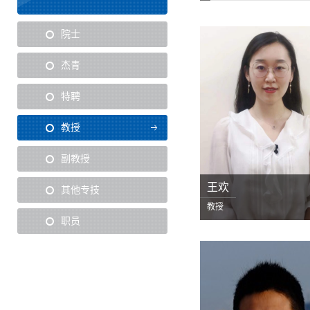
院士
杰青
特聘
教授
副教授
王欢
其他专技
教授
职员