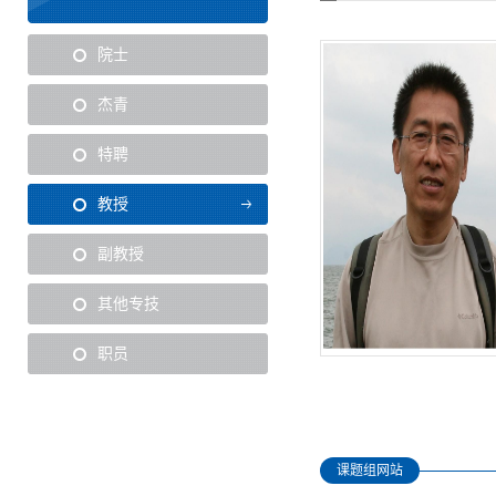
院士
杰青
特聘
教授
副教授
其他专技
职员
课题组网站