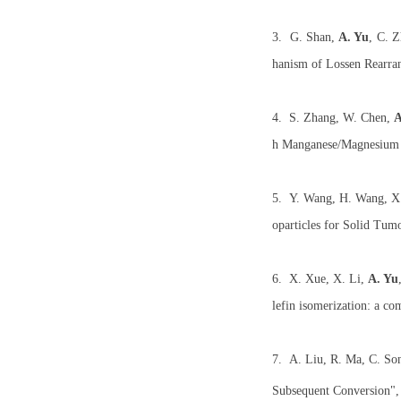
3. G. Shan,
A. Yu
, C. 
hanism of Lossen Rearra
4. S. Zhang, W. Chen,
A
h Manganese/Magnesium 
5. Y. Wang, H. Wang, X.
oparticles for Solid Tum
6. X. Xue, X. Li,
A. Yu
lefin isomerization: a co
7.
A. Liu, R. Ma, C. So
Subsequent Conversion"